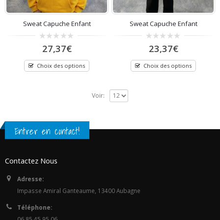
Sweat Capuche Enfant
Sweat Capuche Enfant
0
0
27,37
€
23,37
€
out
out
of
of
5
5
Choix des options
Choix des options
Voir:
Entrer en contact!
Contactez Nous
Adresse:
Impasse Amiral Ganteaume, 13400 Aubagne
Téléphone:
06 85 45 95 06