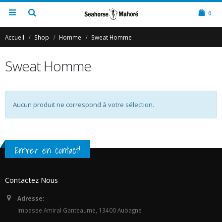
0
Accueil
Shop
Homme
Sweat Homme
Sweat Homme
Aucun produit ne correspond à votre sélection.
Entrer en contact!
Contactez Nous
Adresse:
Impasse Amiral Ganteaume, 13400 Aubagne