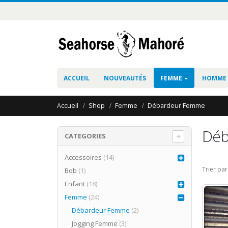
ACCUEIL
NOUVEAUTÉS
FEMME
HOMME
Accueil
Shop
Femme
Débardeur Femme
Déb
CATEGORIES
Accessoires
(14)
Trier par
Bob
(1)
Enfant
(18)
Femme
(24)
Débardeur Femme
(2)
Jogging Femme
(3)