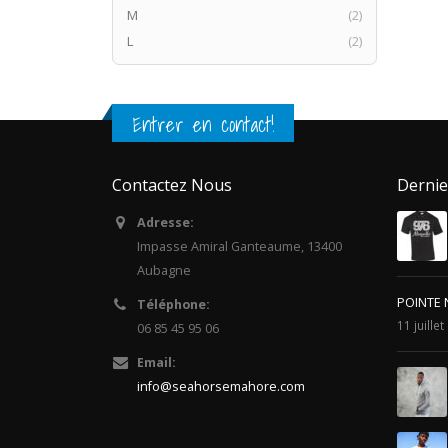
M
(2)
L
(2)
Entrer en contact!
Contactez Nous
Dernie
Adresse:
Impasse Amiral Ganteaume, 13400
Aubagne
POINTE 
Téléphone:
11 juille
06 85 45 95 06
Email:
info@seahorsemahore.com