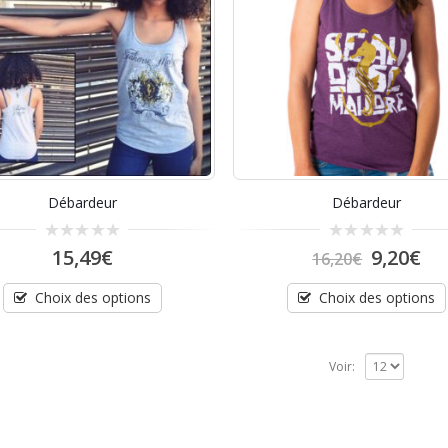
Débardeur
Débardeur
0
0
15,49
€
9,20
€
16,20
€
out
out
of
of
5
5
Choix des options
Choix des options
Voir: