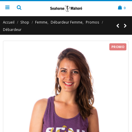
0
Accueil
Shop
Femme
,
Débardeur Femme
,
Promos
Débardeur
PROMO