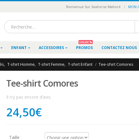
|
Bienvenue Sur Seahorse Mahoré
MON 
SOLDE %
ENFANT
ACCESSOIRES
PROMOS
CONTACTEZ NOUS
és
,
T-shirt Homme
,
T-shirt Femme
,
T-shirt Enfant
Tee-shirt Comores
Tee-shirt Comores
Il n’y pas encore d’avis.
24,50
€
Taille