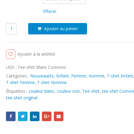
Effacer
Ajouter au panier
Ajouter à la wishlist
UGS :
Tee-shirt Blanc Comores
Catégories :
Nouveautés
,
Enfant
,
Femme
,
Homme
,
T-shirt Enfant
T-shirt Femme
,
T-shirt Homme
Étiquettes :
couleur blanc
,
couleur noir
,
Tee-shirt
,
tee-shirt Comor
tee-shirt original