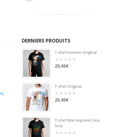
DERNIERS PRODUITS
T-shirt homme Original
25,45
€
0
out
of
,
5
T-shirt Original
es
,
25,45
€
0
out
of
5
T-shirt Noir imprimé One
love