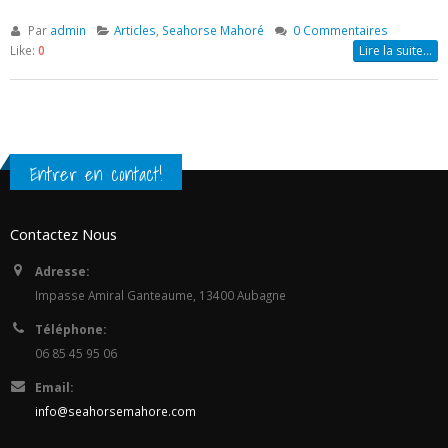
femme , homme , enfant, vêtement de marque Seahorse Mahoré
Enfin pour que chacun est sur de trouver son compte.
Par
admin
Articles
,
Seahorse Mahoré
0 Commentaires
Like:
0
Lire la suite…
Entrer en contact!
Contactez Nous
Adresse:
Impasse Amiral Ganteaume, 13400 Aubagne
Téléphone:
06 85 45 95 06
Email: