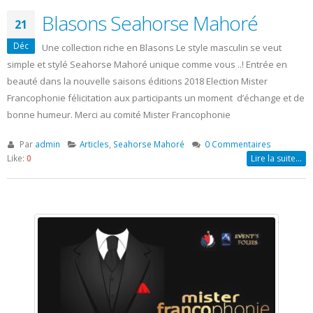
Blasons Seahorse Mahoré
21
Déc
Une collection riche en Blasons Le style masculin se veut
simple et stylé Seahorse Mahoré unique comme vous ..! Entrée en
beauté dans la nouvelle saisons éditions 2018 Election Mister
Francophonie félicitation aux participants un moment d’échange et de
bonne humeur. Merci au comité Mister Francophonie
Par
admin
Articles
,
Seahorse Mahoré
0 Commentaires
Like:
0
Lire la suite…