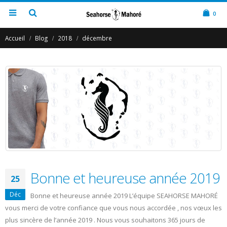
0
Accueil
Blog
2018
décembre
Bonne et heureuse année 2019
25
Déc
Bonne et heureuse année 2019 L’équipe SEAHORSE MAHORÉ
vous merci de votre confiance que vous nous accordée , nos vœux les
plus sincère de l’année 2019 . Nous vous souhaitons 365 jours de