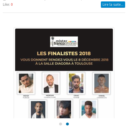
Par
admin
Articles
,
Seahorse Mahoré
0 Commentaires
Like:
0
Lire la suite…