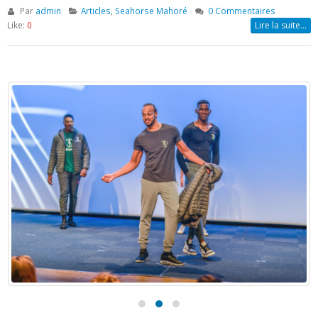
Par
admin
Articles
,
Seahorse Mahoré
0 Commentaires
Like:
0
Lire la suite…