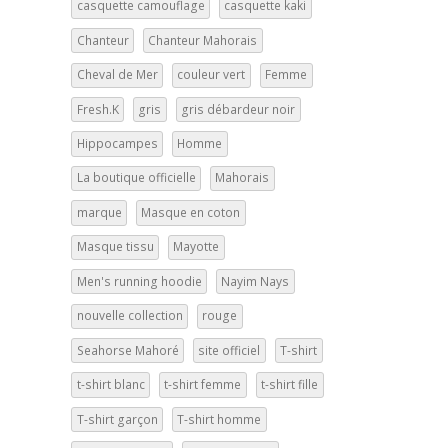
casquette camouflage
casquette kaki
Chanteur
Chanteur Mahorais
Cheval de Mer
couleur vert
Femme
Fresh.K
gris
gris débardeur noir
Hippocampes
Homme
La boutique officielle
Mahorais
marque
Masque en coton
Masque tissu
Mayotte
Men's running hoodie
Nayim Nays
nouvelle collection
rouge
Seahorse Mahoré
site officiel
T-shirt
t-shirt blanc
t-shirt femme
t-shirt fille
T-shirt garçon
T-shirt homme