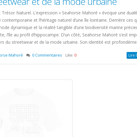
etwear et de la mode urbaine
 Trésor Naturel. L’expression « Seahorse Mahoré » évoque une duali
re contemporaine et l’héritage naturel d’une île lointaine. Derrière ces 
de dynamique et la réalité tangible d’une biodiversité marine précie
e, l’île au profil d’hippocampe. D’un côté, Seahorse Mahoré s’est im
s du streetwear et de la mode urbaine. Son identité est profondément
orse Mahoré
0 Commentaires
Like:
0
Lire 