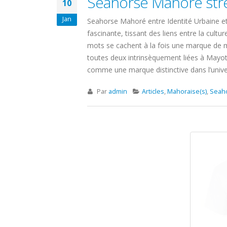
Seahorse Mahoré stre
10
Jan
Seahorse Mahoré entre Identité Urbaine et
fascinante, tissant des liens entre la cultu
mots se cachent à la fois une marque de mo
toutes deux intrinsèquement liées à Mayott
comme une marque distinctive dans l’univer
Par
admin
Articles
,
Mahoraise(s)
,
Seah