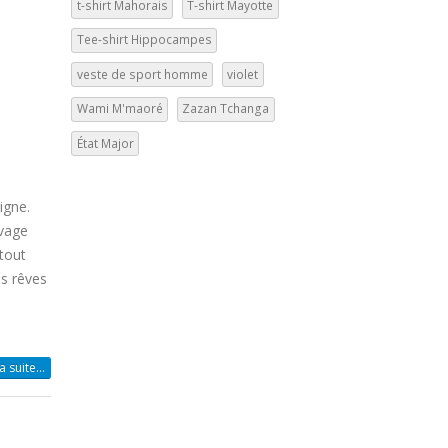
t-shirt Mahorais
T-shirt Mayotte
Tee-shirt Hippocampes
veste de sport homme
violet
Wami M'maoré
Zazan Tchanga
État Major
igne.
avage
 tout
os rêves
la suite…