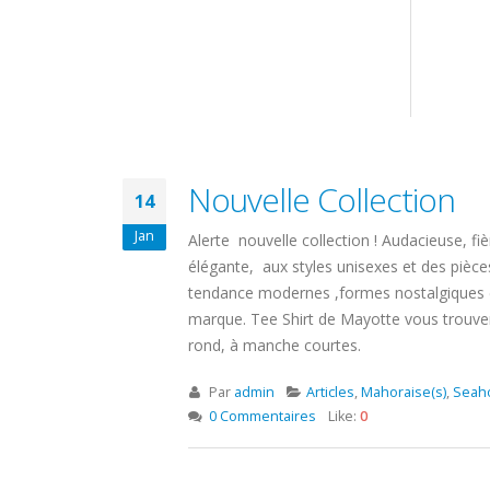
Nouvelle Collection
14
Jan
Alerte nouvelle collection ! Audacieuse, fi
élégante, aux styles unisexes et des pièc
tendance modernes ,formes nostalgiques e
marque. Tee Shirt de Mayotte vous trouver
rond, à manche courtes.
Par
admin
Articles
,
Mahoraise(s)
,
Seah
0 Commentaires
Like:
0