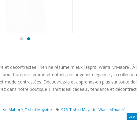
ère et décontractée : rien ne résume mieux l’esprit Wami M’Maoré . À l
es pour homme, femme et enfant, mélangeant élégance , la collection 
t mode contrastées. Découvrez-la et apprends-en plus sur toute der
ez dans notre boutique T shirt idéal cadeau , tendance et décontract
orse Mahoré
,
T-shirt Mayotte
976
,
T-shirt Mayotte
,
Wami M'maoré
Lire 