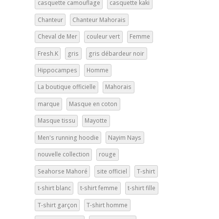
casquette camouflage
casquette kaki
Chanteur
Chanteur Mahorais
Cheval de Mer
couleur vert
Femme
Fresh.K
gris
gris débardeur noir
Hippocampes
Homme
La boutique officielle
Mahorais
marque
Masque en coton
Masque tissu
Mayotte
Men's running hoodie
Nayim Nays
nouvelle collection
rouge
Seahorse Mahoré
site officiel
T-shirt
t-shirt blanc
t-shirt femme
t-shirt fille
T-shirt garçon
T-shirt homme