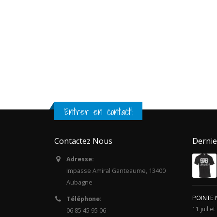
Entrer en contact!
Contactez Nous
Dernie
Adresse:
Impasse Amiral Ganteaume, 13400
Aubagne
POINTE 
Téléphone:
11 juille
06 85 45 95 06