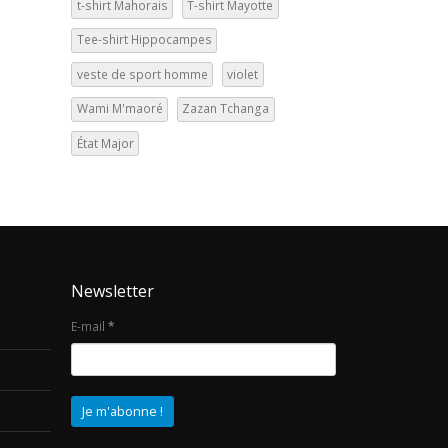
t-shirt Mahorais
T-shirt Mayotte
Tee-shirt Hippocampes
veste de sport homme
violet
Wami M'maoré
Zazan Tchanga
État Major
Newsletter
E-mail
*