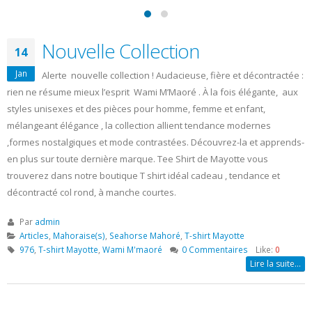
Nouvelle Collection
14
Jan
Alerte nouvelle collection ! Audacieuse, fière et décontractée :
rien ne résume mieux l’esprit Wami M’Maoré . À la fois élégante, aux
styles unisexes et des pièces pour homme, femme et enfant,
mélangeant élégance , la collection allient tendance modernes
,formes nostalgiques et mode contrastées. Découvrez-la et apprends-
en plus sur toute dernière marque. Tee Shirt de Mayotte vous
trouverez dans notre boutique T shirt idéal cadeau , tendance et
décontracté col rond, à manche courtes.
Par
admin
Articles
,
Mahoraise(s)
,
Seahorse Mahoré
,
T-shirt Mayotte
976
,
T-shirt Mayotte
,
Wami M'maoré
0 Commentaires
Like:
0
Lire la suite…