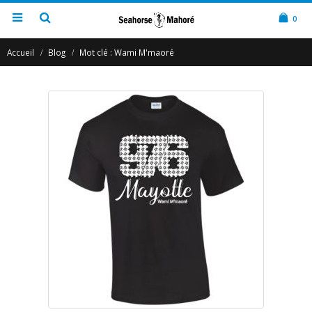
0
Accueil
Blog
Mot clé :
Wami M'maoré