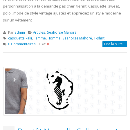
site Officiel
Juin
Collection d’été 2017 Bientôt Nouvelle Collection et site Officiel
SEAHORSE MAHORÉ . Création exclusive bien fait, bien pensé
et c’est tant mieux pour vous. Suivez nous, on parage tout Merci
d’Aimer Commenter et partager notre page
Par
Administrateur
Articles
,
Seahorse Mahoré
Femme
,
Homme
,
nouvelle collection
,
Seahorse Mahoré
,
site officiel
0 Commentaires
Like:
0
Lire la suite…
Bonjour, le monde!
26
Juin
Bienvenue sur notre boutique en ligne ! SEAHORSE MAHORÉ