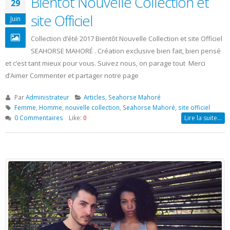
est une marque Française née en 2009 avec un logo qui
symbolise l’île de Mayotte, aussi appelée l’île hippocampe
pour sa forme bien particulière. Un paradis terrestre au lagon
turquoise, délimité par une barrière de corail, et déclaré patrimoine
mondial de l’humanité.
Par
admin
Articles
,
Seahorse Mahoré
Femme
,
Homme
,
marque
,
Seahorse Mahoré
,
T-shirt
0 Commentaires
Like:
1
Lire la suite…
Entrer en contact!
Contactez Nous
Adresse:
Impasse Amiral Ganteaume, 13400 Aubagne