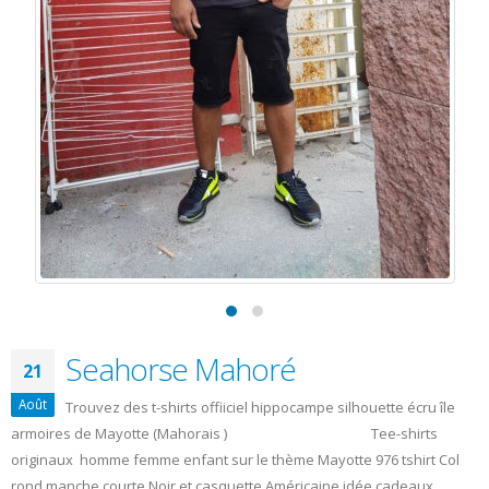
polo , mode de style vintage ajustés et appréciez un style moderne
sur un vêtement
Par
admin
Articles
,
Seahorse Mahoré
casquette kaki
,
Femme
,
Homme
,
Seahorse Mahoré
,
T-shirt
0 Commentaires
Like:
0
Lire la suite…
Bientôt Nouvelle Collection et
29