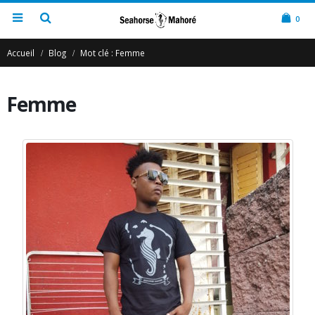
0
Accueil
Blog
Mot clé :
Femme
Femme
Seahorse Mahoré
21
Août
Trouvez des t-shirts offiiciel hippocampe silhouette écru île
armoires de Mayotte (Mahorais ) Tee-shirts
originaux homme femme enfant sur le thème Mayotte 976 tshirt Col
rond manche courte Noir et casquette Américaine idée cadeaux
personnalisation à la demande pas cher t-shirt. Casquette, sweat,