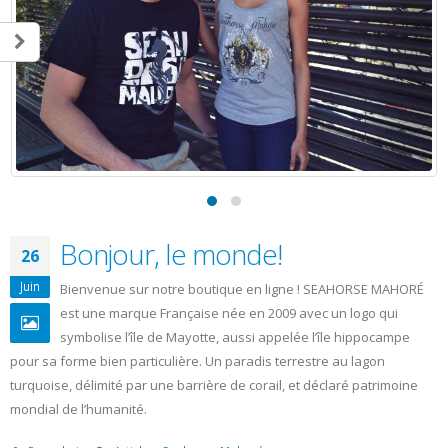
Téléphone:
06 85 45 95 06
Email:
info@seahorsemahore.com
Derniers Articles
Nouvelle Collection
14 janvier 2025
POINTE NOIRE
11 juillet 2023
La marque Seahorse Mahoré
10 janvier 2026
Seahorse Mahoré streetwear et de la mode urbaine
10 janvier 2026