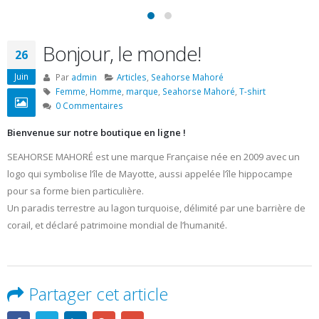
Bonjour, le monde!
26
Juin
Par
admin
Articles
,
Seahorse Mahoré
Femme
,
Homme
,
marque
,
Seahorse Mahoré
,
T-shirt
0 Commentaires
Bienvenue sur notre boutique en ligne !
SEAHORSE MAHORÉ est une marque Française née en 2009 avec un
logo qui symbolise l’île de Mayotte, aussi appelée l’île hippocampe
pour sa forme bien particulière.
Un paradis terrestre au lagon turquoise, délimité par une barrière de
corail, et déclaré patrimoine mondial de l’humanité.
Partager cet article