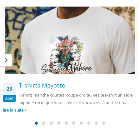
te
Mister francop
09
 ,coupe droite , ces tee-shirt unisexe
Mister francophonie No
Déc
 soyer en vacances à portez en...
le candidat élu Mister
ans Mister...
lire la suite