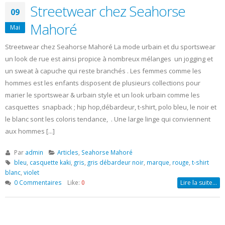
Streetwear chez Seahorse
09
Mahoré
Mai
Streetwear chez Seahorse Mahoré La mode urbain et du sportswear
un look de rue est ainsi propice à nombreux mélanges un jogging et
un sweat à capuche qui reste branchés . Les femmes comme les
hommes est les enfants disposent de plusieurs collections pour
marier le sportswear & urbain style et un look urbain comme les
casquettes snapback ; hip hop,débardeur, t-shirt, polo bleu, le noir et
le blanc sont les coloris tendance, . Une large linge qui conviennent
aux hommes [...]
Par
admin
Articles
,
Seahorse Mahoré
bleu
,
casquette kaki
,
gris
,
gris débardeur noir
,
marque
,
rouge
,
t-shirt
blanc
,
violet
0 Commentaires
Like:
0
Lire la suite…