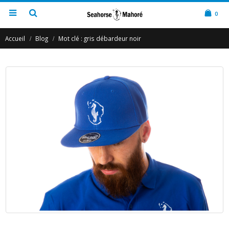
0
Accueil
Blog
Mot clé :
gris débardeur noir