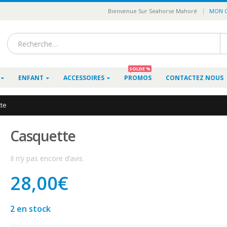
|
Bienvenue Sur Seahorse Mahoré
MON 
SOLDE %
ENFANT
ACCESSOIRES
PROMOS
CONTACTEZ NOUS
te
Casquette
Il n’y pas encore d’avis.
28,00
€
2 en stock