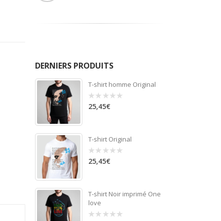
DERNIERS PRODUITS
T-shirt homme Original
25,45
€
0
out
of
5
T-shirt Original
25,45
€
0
out
of
5
T-shirt Noir imprimé One
love