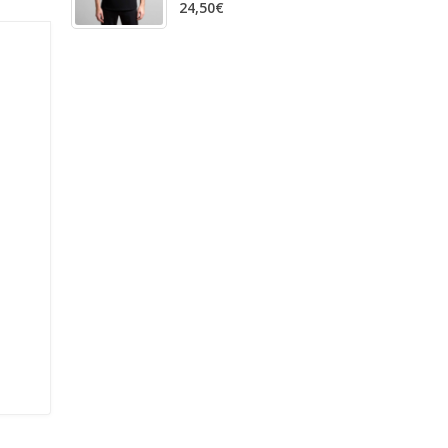
24,50
€
0
out
of
5