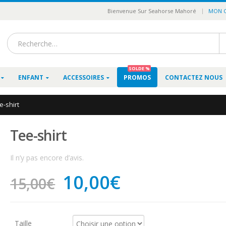
|
Bienvenue Sur Seahorse Mahoré
MON 
SOLDE %
ENFANT
ACCESSOIRES
PROMOS
CONTACTEZ NOUS
e-shirt
Tee-shirt
Il n’y pas encore d’avis.
10,00
€
15,00
€
Taille