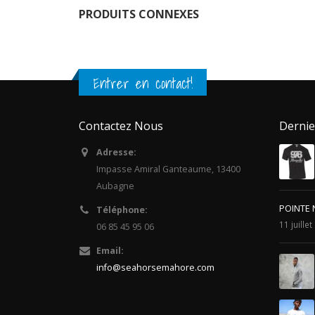
PRODUITS CONNEXES
Entrer en contact!
Contactez Nous
Dernie
Adresse:
Impasse Amiral Ganteaume, 13400
Aubagne
POINTE 
Téléphone:
11 juille
06 85 45 95 06
Email:
info@seahorsemahore.com