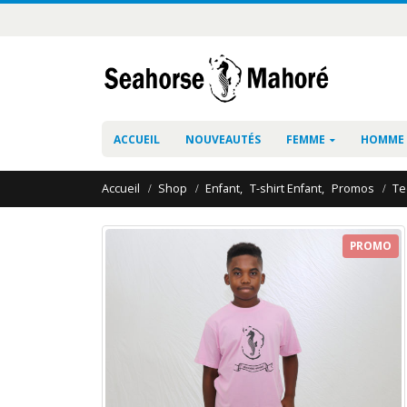
ACCUEIL
NOUVEAUTÉS
FEMME
HOMME
Accueil
Shop
Enfant
,
T-shirt Enfant
,
Promos
Te
PROMO