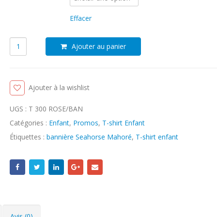
Effacer
Ajouter au panier
Ajouter à la wishlist
UGS :
T 300 ROSE/BAN
Catégories :
Enfant
,
Promos
,
T-shirt Enfant
Étiquettes :
bannière Seahorse Mahoré
,
T-shirt enfant
Avis (0)