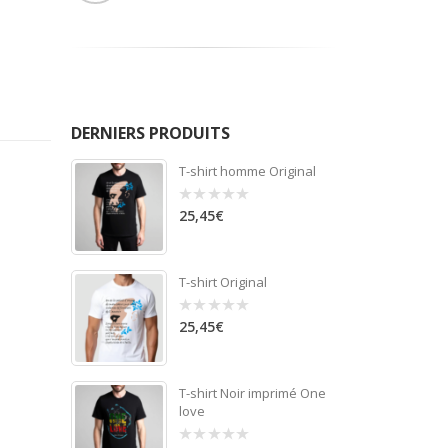
DERNIERS PRODUITS
T-shirt homme Original
25,45
€
0
out
of
5
T-shirt Original
25,45
€
0
out
of
5
T-shirt Noir imprimé One
love